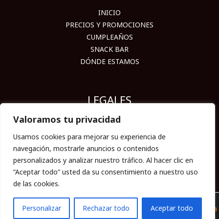
INICIO
PRECIOS Y PROMOCIONES
CUMPLEAÑOS
SNACK BAR
DÓNDE ESTAMOS
LEGALES
Valoramos tu privacidad
ACCESIBILIDAD
Usamos cookies para mejorar su experiencia de
AVISO LEGAL
navegación, mostrarle anuncios o contenidos
POLÍTICAS DE COOKIES
personalizados y analizar nuestro tráfico. Al hacer clic en
POLÍTICAS DE PRIVACIDAD
“Aceptar todo” usted da su consentimiento a nuestro uso
de las cookies.
ES
Personalizar
Rechazar todo
Aceptar todo
© 2026 BOWLING Co | Desarrollado por
Memorándum Tecnologia